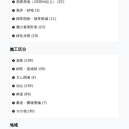
高標高地（1000m以上） (22)
海岸・砂地 (3)
雑草防除・除草軽減 (11)
鹿の食害対策 (22)
緑化水路 (19)
施工区分
道路 (108)
砂防・急傾斜 (36)
ダム関連 (4)
治山 (156)
林道 (66)
農道・圃場整備 (7)
その他 (30)
地域