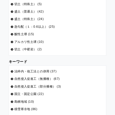
切土（特殊土） (5)
盛土（普通土） (42)
盛土（特殊土） (24)
急勾配（１：0.6以上） (25)
酸性土壌 (15)
アルカリ性土壌 (10)
切土（中硬岩） (2)
キーワード
法枠内・他工法との併用 (37)
自然侵入促進工（無播種） (67)
自然侵入促進工（部分播種） (3)
国立・国定公園 (22)
島嶼地域 (10)
積雪寒冷地 (86)