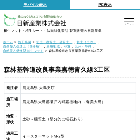
S
モバイル表示
PC表示
k
i
p
t
o
t
植生マット・植生シート・法面緑化製品 製造販売の日新産業
h
e
c
ホーム
施工事例
切土（礫質土、硬質土）
切土（土砂）
o
自然侵入促進工（無播種）
島嶼地域
林道
九州・沖縄
n
自然侵入促進型 植生マット
森林基幹道改良事業嘉徳青久線3工区
t
e
n
t
森林基幹道改良事業嘉徳青久線3工区
発注者
鹿児島県 大島支庁
施工場
鹿児島県大島郡瀬戸内町嘉徳地内 （奄美大島）
所
地質・
土砂～礫質土（部分的に転石あり）
形状
適用工
イースターマットM-2型
法