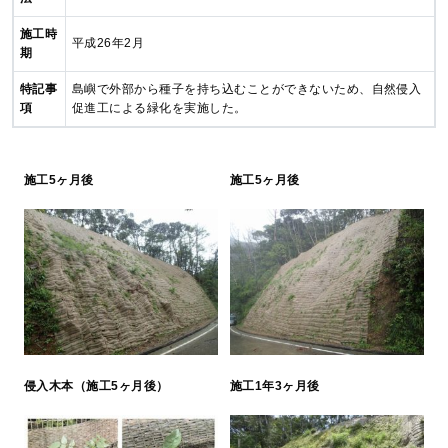
施工時
平成26年2月
期
特記事
島嶼で外部から種子を持ち込むことができないため、自然侵入
項
促進工による緑化を実施した。
施工5ヶ月後
施工5ヶ月後
侵入木本（施工5ヶ月後）
施工1年3ヶ月後