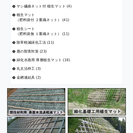
ヤシ繊維ネット付 植生マット (4)
植生マット
（肥料袋付 ２重織ネット） (41)
植生シート
（肥料袋無 １重織ネット） (11)
除草軽減緑化工法 (11)
鹿の獣害対策 (23)
緑化水路用 厚層植生マット (18)
丸太法枠工 (3)
金網連結具 (2)