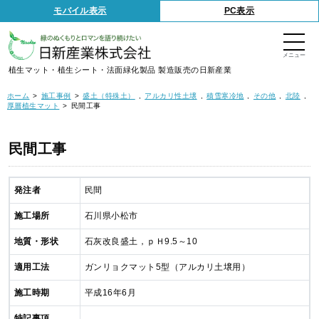
S
モバイル表示
PC表示
k
i
p
t
o
t
植生マット・植生シート・法面緑化製品 製造販売の日新産業
h
e
c
ホーム
施工事例
盛土（特殊土）
アルカリ性土壌
積雪寒冷地
その他
北陸
o
厚層植生マット
民間工事
n
t
e
n
民間工事
t
発注者
民間
施工場所
石川県小松市
地質・形状
石灰改良盛土，ｐＨ9.5～10
適用工法
ガンリョクマット5型（アルカリ土壌用）
施工時期
平成16年6月
特記事項