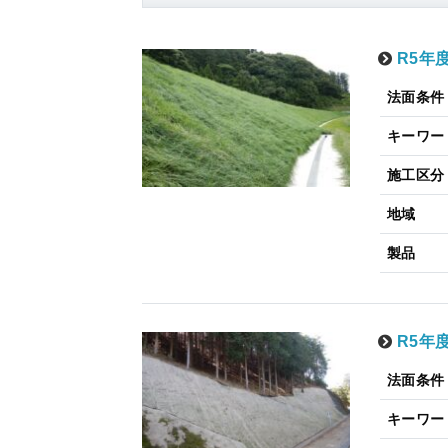
R5年
法面条件
キーワー
施工区分
地域
製品
R5年
法面条件
キーワー