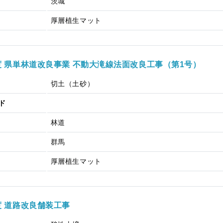
茨城
厚層植生マット
度 県単林道改良事業 不動大滝線法面改良工事（第1号）
切土（土砂）
ド
林道
群馬
厚層植生マット
度 道路改良舗装工事