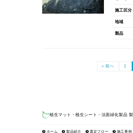
施工区分
地域
製品
« 前へ
1
植生マット・植生シート・法面緑化製品 
ホーム
製品紹介
選定フロー
施工事例