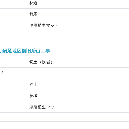
林道
群馬
厚層植生マット
度 鍋足地区復旧治山工事
切土（軟岩）
ド
治山
茨城
厚層植生マット