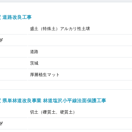
度 道路改良工事
盛土（特殊土）
アルカリ性土壌
ド
道路
茨城
厚層植生マット
度 県単林道改良事業 林道塩沢小平線法面保護工事
切土（礫質土、硬質土）
ド