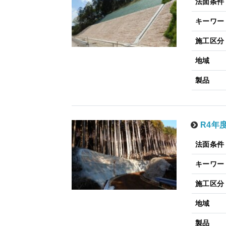
法面条件
キーワー
施工区分
地域
製品
R4年
法面条件
キーワー
施工区分
地域
製品