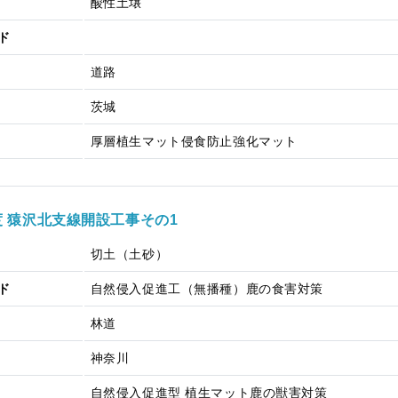
酸性土壌
ド
道路
茨城
厚層植生マット
侵食防止強化マット
度 猿沢北支線開設工事その1
切土（土砂）
ド
自然侵入促進工（無播種）
鹿の食害対策
林道
神奈川
自然侵入促進型 植生マット
鹿の獣害対策