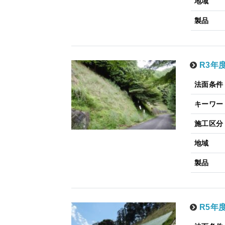
地域
製品
R3年
法面条件
キーワー
施工区分
地域
製品
R5年