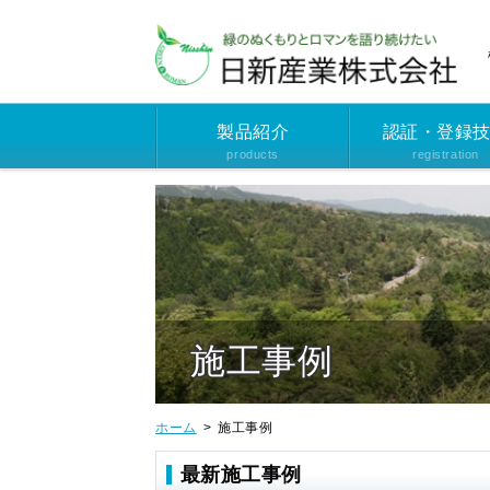
S
k
i
p
t
o
t
h
製品紹介
認証・登録
e
products
registration
c
o
n
t
e
n
t
施工事例
ホーム
施工事例
最新施工事例