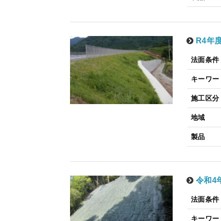
R4年
法面条件
キーワー
施工区分
地域
製品
令和4
法面条件
キーワー