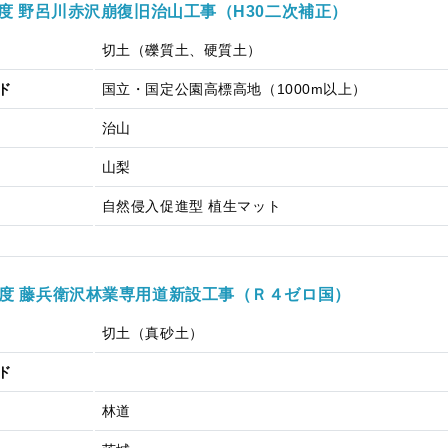
年度 野呂川赤沢崩復旧治山工事（H30二次補正）
切土（礫質土、硬質土）
ド
国立・国定公園
高標高地（1000m以上）
治山
山梨
自然侵入促進型 植生マット
度 藤兵衛沢林業専用道新設工事（Ｒ４ゼロ国）
切土（真砂土）
ド
林道