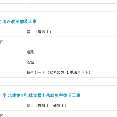
度 道路改良舗装工事
盛土（普通土）
ド
道路
茨城
植生シート（肥料袋無 １重織ネット）
年度 北建第4号 林道横山岳線災害復旧工事
切土（礫質土、硬質土）
ド