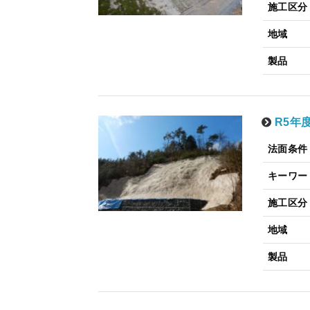
施工区分
地域
製品
R5年
法面条件
キーワー
施工区分
地域
製品