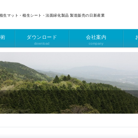
植生マット・植生シート・法面緑化製品 製造販売の日新産業
技術
ダウンロード
会社案内
download
company