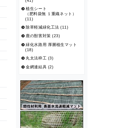
(41)
植生シート
（肥料袋無 １重織ネット）
(11)
除草軽減緑化工法 (11)
鹿の獣害対策 (23)
緑化水路用 厚層植生マット
(18)
丸太法枠工 (3)
金網連結具 (2)