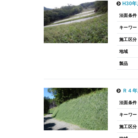
H30
法面条件
キーワー
施工区分
地域
製品
Ｒ４年
法面条件
キーワー
施工区分