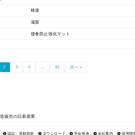
林道
滋賀
侵食防止強化マット
2
3
4
…
42
次へ »
製造販売の日新産業
認証・登録技術
ダウンロード
学会発表
会社案内
採用情