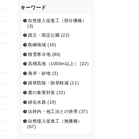
キーワード
自然侵入促進工（部分播種）
(3)
国立・国定公園 (22)
島嶼地域 (10)
積雪寒冷地 (86)
高標高地（1000m以上） (22)
海岸・砂地 (3)
雑草防除・除草軽減 (11)
鹿の食害対策 (22)
緑化水路 (19)
法枠内・他工法との併用 (37)
自然侵入促進工（無播種）
(67)