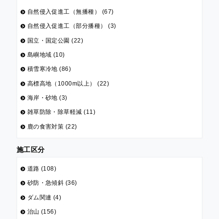
自然侵入促進工（無播種） (67)
自然侵入促進工（部分播種） (3)
国立・国定公園 (22)
島嶼地域 (10)
積雪寒冷地 (86)
高標高地（1000m以上） (22)
海岸・砂地 (3)
雑草防除・除草軽減 (11)
鹿の食害対策 (22)
施工区分
道路 (108)
砂防・急傾斜 (36)
ダム関連 (4)
治山 (156)