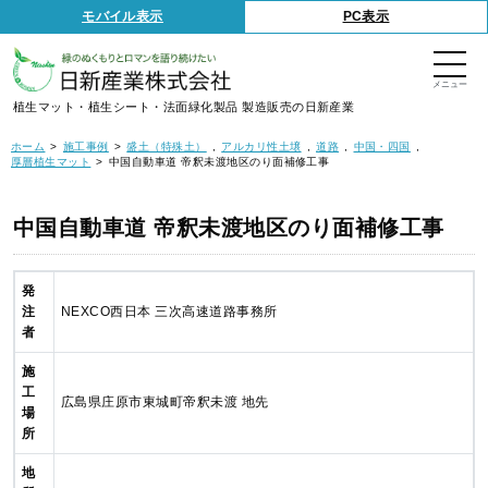
S
モバイル表示
PC表示
k
i
p
t
o
t
植生マット・植生シート・法面緑化製品 製造販売の日新産業
h
e
c
ホーム
施工事例
盛土（特殊土）
アルカリ性土壌
道路
中国・四国
o
厚層植生マット
中国自動車道 帝釈未渡地区のり面補修工事
n
t
e
n
中国自動車道 帝釈未渡地区のり面補修工事
t
発
注
NEXCO西日本 三次高速道路事務所
者
施
工
広島県庄原市東城町帝釈未渡 地先
場
所
地