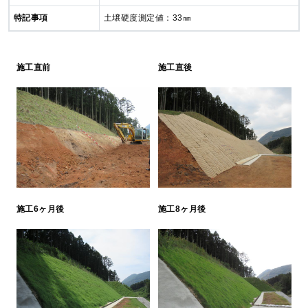
特記事項
土壌硬度測定値：33㎜
施工直前
施工直後
施工6ヶ月後
施工8ヶ月後