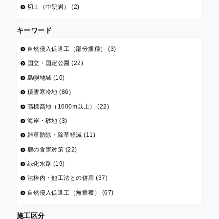
切土（中硬岩） (2)
キーワード
自然侵入促進工（部分播種） (3)
国立・国定公園 (22)
島嶼地域 (10)
積雪寒冷地 (86)
高標高地（1000m以上） (22)
海岸・砂地 (3)
雑草防除・除草軽減 (11)
鹿の食害対策 (22)
緑化水路 (19)
法枠内・他工法との併用 (37)
自然侵入促進工（無播種） (67)
施工区分