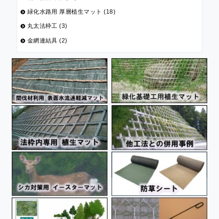
緑化水路用 厚層植生マット (18)
丸太法枠工 (3)
金網連結具 (2)