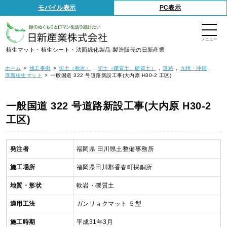
S
モバイル表示
PC表示
k
i
p
t
o
t
植生マット・植生シート・法面緑化製品 製造販売の日新産業
h
e
c
ホーム
施工事例
切土（軟岩）
切土（礫質土、硬質土）
道路
九州・沖縄
o
厚層植生マット
一般国道 322 号道路新設工事(大内原 H30-2 工区)
n
t
e
n
一般国道 322 号道路新設工事(大内原 H30-2
t
工区)
発注者
福岡県 田川県土整備事務所
施工場所
福岡県田川郡香春町採銅所
地質・形状
軟岩・礫質土
適用工法
ガンリョクマット ５型
施工時期
平成31年3月