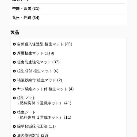
中国・四国 (21)
九州・沖縄 (34)
製品
自然侵入促進型 植生マット (80)
厚層植生マット (219)
侵食防止強化マット (37)
植生袋付 植生マット (4)
補強鉄線付 植生マット (2)
ヤシ繊維ネット付 植生マット (4)
植生マット
（肥料袋付 ２重織ネット） (41)
植生シート
（肥料袋無 １重織ネット） (11)
除草軽減緑化工法 (11)
鹿の獣害対策 (23)