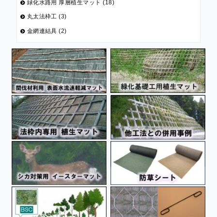
緑化水路用 厚層植生マット (18)
丸太法枠工 (3)
金網連結具 (2)