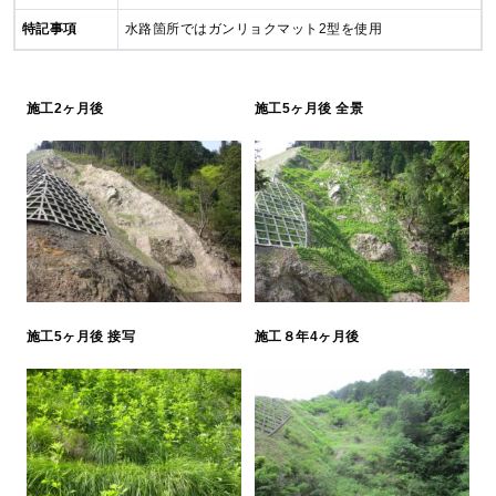
特記事項
水路箇所ではガンリョクマット2型を使用
施工2ヶ月後
施工5ヶ月後 全景
施工5ヶ月後 接写
施工８年4ヶ月後