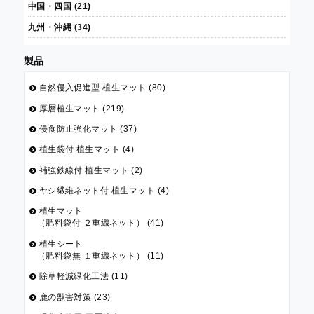
中国・四国 (21)
九州・沖縄 (34)
製品
自然侵入促進型 植生マット (80)
厚層植生マット (219)
侵食防止強化マット (37)
植生袋付 植生マット (4)
補強鉄線付 植生マット (2)
ヤシ繊維ネット付 植生マット (4)
植生マット
（肥料袋付 ２重織ネット） (41)
植生シート
（肥料袋無 １重織ネット） (11)
除草軽減緑化工法 (11)
鹿の獣害対策 (23)