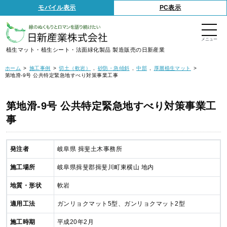
S
モバイル表示
PC表示
k
i
p
t
o
t
植生マット・植生シート・法面緑化製品 製造販売の日新産業
h
e
c
ホーム
施工事例
切土（軟岩）
砂防・急傾斜
中部
厚層植生マット
o
第地滑-9号 公共特定緊急地すべり対策事業工事
n
t
e
n
第地滑-9号 公共特定緊急地すべり対策事業工
t
事
発注者
岐阜県 揖斐土木事務所
施工場所
岐阜県揖斐郡揖斐川町東横山 地内
地質・形状
軟岩
適用工法
ガンリョクマット5型、ガンリョクマット2型
施工時期
平成20年2月